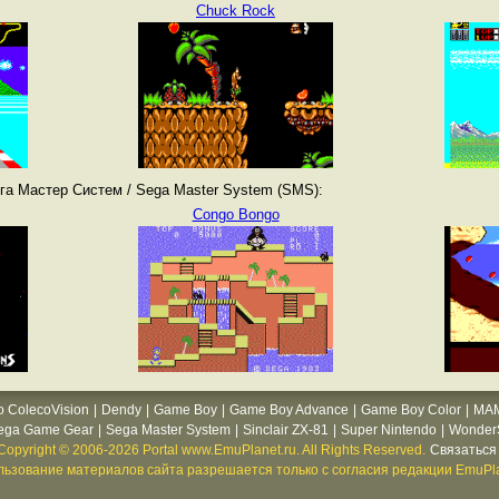
Chuck Rock
га Мастер Систем / Sega Master System (SMS):
Congo Bongo
o ColecoVision
|
Dendy
|
Game Boy
|
Game Boy Advance
|
Game Boy Color
|
MA
ega Game Gear
|
Sega Master System
|
Sinclair ZX-81
|
Super Nintendo
|
WonderS
Copyright © 2006-2026 Portal www.EmuPlanet.ru. All Rights Reserved.
Связаться 
ьзование материалов сайта разрешается только с согласия редакции EmuPla