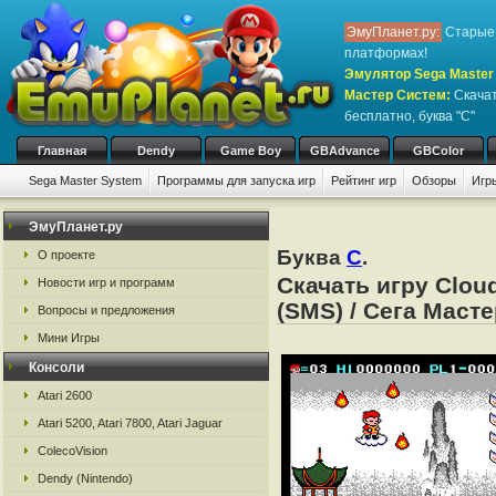
ЭмуПланет.ру:
Старые 
платформах!
Эмулятор Sega Master 
Мастер Систем
:
Скачат
бесплатно, буква "C"
Главная
Dendy
Game Boy
GBAdvance
GBColor
Sega Master System
Программы для запуска игр
Рейтинг игр
Обзоры
Игр
ЭмуПланет.ру
Буква
C
.
О проекте
Скачать игру Clou
Новости игр и программ
(SMS) / Сега Маст
Вопросы и предложения
Мини Игры
Консоли
Atari 2600
Atari 5200, Atari 7800, Atari Jaguar
ColecoVision
Dendy (Nintendo)