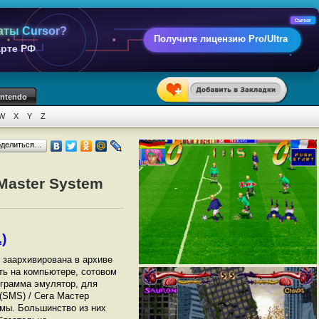
Cursor
аты Cursor?
Получите лицензию Pro/Ultra
арте РФ
intendo
W
X
Y
Z
оделиться…
Master System
)
т заархивирована в архиве
ать на компьютере, сотовом
грамма эмулятор, для
(SMS) / Сега Мастер
мы. Большинство из них