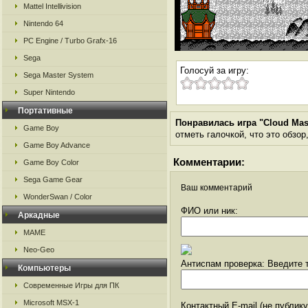
Mattel Intellivision
Nintendo 64
PC Engine / Turbo Grafx-16
Sega
Голосуй за игру:
Sega Master System
Super Nintendo
Портативные
Понравилась игра "Cloud Mas
Game Boy
отметь галочкой, что это обзор
Game Boy Advance
Комментарии:
Game Boy Color
Sega Game Gear
Ваш комментарий
WonderSwan / Color
ФИО или ник:
Аркадные
MAME
Neo-Geo
Антиспам проверка: Введите т
Компьютеры
Современные Игры для ПК
Microsoft MSX-1
Контактный E-mail (не публик