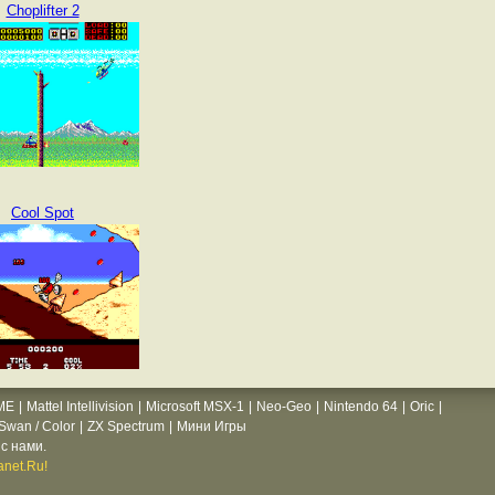
Choplifter 2
Cool Spot
ME
|
Mattel Intellivision
|
Microsoft MSX-1
|
Neo-Geo
|
Nintendo 64
|
Oric
|
wan / Color
|
ZX Spectrum
|
Мини Игры
с нами.
net.Ru!