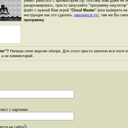
умеют работать с архиватором zip, поэтому Вам даже не о
разархивировать, просто запускайте "программу-эмулятор"
файл с нужной Вам игрой "
Cloud Master
" (или выберите ее
инструкция как это сделать,
находится тут
, там же Вы см
программу
.
ter"?
Напиши свою версию обзора. Для этого просто заполни все поля к
, а не комментарий..
екст с картинки:
?
уется на сайте
):