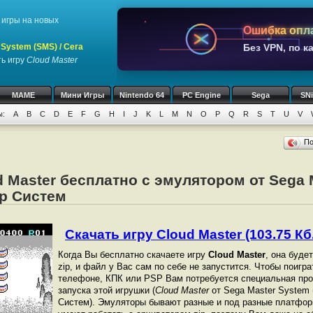
игры на новых
Ошибка опл
System (SMS) / Сега
Без VPN, по к
ь игру
Cloud Master
MAME
Мини Игры
Nintendo 64
PC Engine
Sega
SN
ы:
A
B
C
D
E
F
G
H
I
J
K
L
M
N
O
P
Q
R
S
T
U
V
П
d Master бесплатно с эмулятором от Sega 
ер Систем
Скачать игру Cloud Master (103.75 Кб.
Когда Вы бесплатно скачаете игру
Cloud Master
, она буде
zip, и файл у Вас сам по себе не запустится. Чтобы поигр
телефоне, КПК или PSP Вам потребуется специальная про
запуска этой игрушки (
Cloud Master
от Sega Master System 
Систем). Эмуляторы бывают разные и под разные платфор