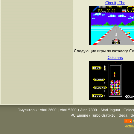
Circuit, The
Следующие игры по каталогу Се
Columns
Эмуляторы
:
Atari 2600
|
Atari 5200 + Atari 7800 + Atari Jaguar
|
Colec
PC Engine / Turbo Grafx-16
|
Sega
|
S
Испол