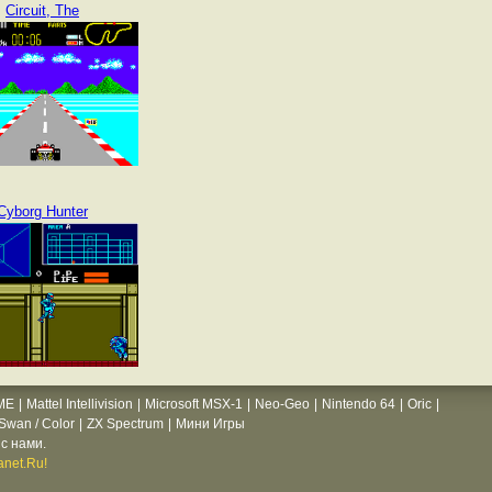
Circuit, The
Cyborg Hunter
ME
|
Mattel Intellivision
|
Microsoft MSX-1
|
Neo-Geo
|
Nintendo 64
|
Oric
|
wan / Color
|
ZX Spectrum
|
Мини Игры
с нами.
net.Ru!