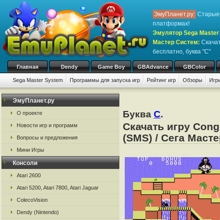
ЭмуПланет.ру:
Старые 
платформах!
Эмулятор Sega Master 
Мастер Систем
:
Скачат
бесплатно, буква "C"
Главная
Dendy
Game Boy
GBAdvance
GBColor
Sega Master System
Программы для запуска игр
Рейтинг игр
Обзоры
Игр
ЭмуПланет.ру
Буква
C
.
О проекте
Скачать игру Cong
Новости игр и программ
(SMS) / Сега Маст
Вопросы и предложения
Мини Игры
Консоли
Atari 2600
Atari 5200, Atari 7800, Atari Jaguar
ColecoVision
Dendy (Nintendo)