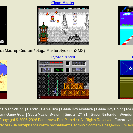
Cloud Master
га Мастер Систем / Sega Master System (SMS):
Cyber Shinobi
o ColecoVision
|
Dendy
|
Game Boy
|
Game Boy Advance
|
Game Boy Color
|
MA
ega Game Gear
|
Sega Master System
|
Sinclair ZX-81
|
Super Nintendo
|
WonderS
Copyright © 2006-2026 Portal www.EmuPlanet.ru. All Rights Reserved.
Связаться 
ьзование материалов сайта разрешается только с согласия редакции EmuPla