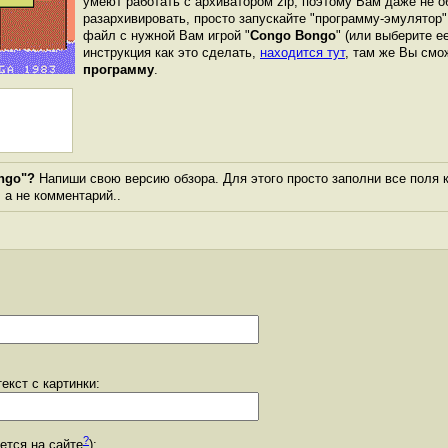
умеют работать с архиватором zip, поэтому Вам даже не о
разархивировать, просто запускайте "программу-эмулятор"
файл с нужной Вам игрой "
Congo Bongo
" (или выберите е
инструкция как это сделать,
находится тут
, там же Вы см
программу
.
ngo"?
Напиши свою версию обзора. Для этого просто заполни все поля 
, а не комментарий..
екст с картинки:
?
уется на сайте
):