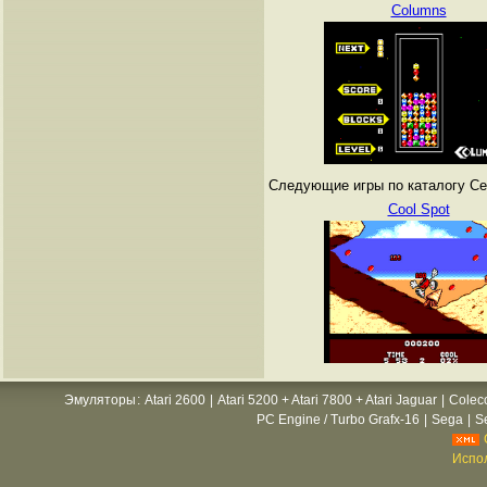
Columns
Следующие игры по каталогу Се
Cool Spot
Эмуляторы
:
Atari 2600
|
Atari 5200 + Atari 7800 + Atari Jaguar
|
Colec
PC Engine / Turbo Grafx-16
|
Sega
|
S
Испол