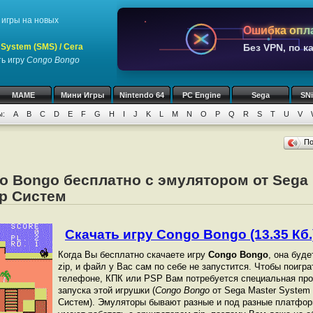
игры на новых
Ошибка опл
System (SMS) / Сега
Без VPN, по к
ь игру
Congo Bongo
MAME
Мини Игры
Nintendo 64
PC Engine
Sega
SN
ы:
A
B
C
D
E
F
G
H
I
J
K
L
M
N
O
P
Q
R
S
T
U
V
П
o Bongo бесплатно с эмулятором от Sega
ер Систем
Скачать игру Congo Bongo (13.35 Кб.
Когда Вы бесплатно скачаете игру
Congo Bongo
, она буд
zip, и файл у Вас сам по себе не запустится. Чтобы поигр
телефоне, КПК или PSP Вам потребуется специальная про
запуска этой игрушки (
Congo Bongo
от Sega Master System 
Систем). Эмуляторы бывают разные и под разные платфор