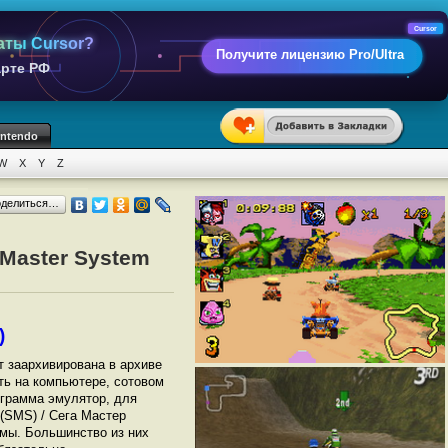
Cursor
аты Cursor?
Получите лицензию Pro/Ultra
арте РФ
intendo
W
X
Y
Z
оделиться…
 Master System
)
ет заархивирована в архиве
ать на компьютере, сотовом
грамма эмулятор, для
(SMS) / Сега Мастер
мы. Большинство из них