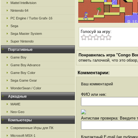
Mattel Intellivision
Nintendo 64
PC Engine / Turbo Grafx-16
Sega
Голосуй за игру:
Sega Master System
Super Nintendo
Портативные
Понравилась игра "Congo Bo
Game Boy
отметь галочкой, что это обзор
Game Boy Advance
Комментарии:
Game Boy Color
Sega Game Gear
Ваш комментарий
WonderSwan / Color
ФИО или ник:
Аркадные
MAME
Neo-Geo
Антиспам проверка: Введите т
Компьютеры
Современные Игры для ПК
Microsoft MSX-1
Контактный E-mail (не публик