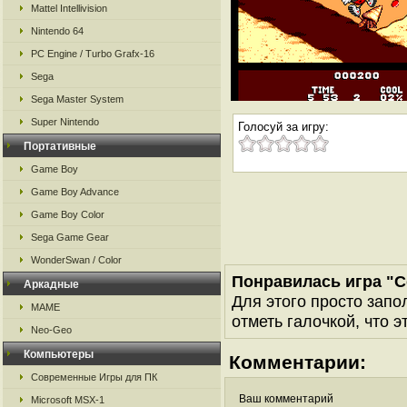
Mattel Intellivision
Nintendo 64
PC Engine / Turbo Grafx-16
Sega
Sega Master System
Super Nintendo
Голосуй за игру:
Портативные
Game Boy
Game Boy Advance
Game Boy Color
Sega Game Gear
WonderSwan / Color
Понравилась игра "C
Аркадные
Для этого просто запо
MAME
отметь галочкой, что э
Neo-Geo
Компьютеры
Комментарии:
Современные Игры для ПК
Ваш комментарий
Microsoft MSX-1