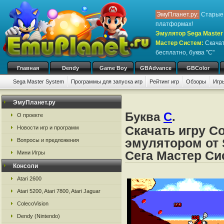
ЭмуПланет.ру:
Старые 
платформах!
Эмулятор Sega Master 
Мастер Систем
:
Скачат
бесплатно, буква "C"
Главная
Dendy
Game Boy
GBAdvance
GBColor
Sega Master System
Программы для запуска игр
Рейтинг игр
Обзоры
Игр
ЭмуПланет.ру
Буква
C
.
О проекте
Скачать игру Co
Новости игр и программ
эмулятором от 
Вопросы и предложения
Сега Мастер Си
Мини Игры
Консоли
Atari 2600
Atari 5200, Atari 7800, Atari Jaguar
ColecoVision
Dendy (Nintendo)