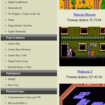
Mattel Intellivision
Nintendo 64
PC Engine / Turbo Grafx-16
Rescue Mission
Размер файла 75.73 Кб.
Sega
Sega Master System
Super Nintendo
Портативные
Game Boy
Game Boy Advance
Game Boy Color
Sega Game Gear
WonderSwan / Color
Robocop 3
Аркадные
Размер файла 127.42 Кб.
MAME
Neo-Geo
Компьютеры
Современные Игры для ПК
Microsoft MSX-1