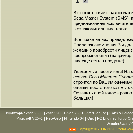
1
-
2
В соответствии с законодат
Sega Master System (SMS), 
предназначены исключитель
в ознакомительных целях.
Все права на них принадлежа
После ознакомления Вы дол
желанию приобрести лиценз
воспроизведения (например: 
них еще есть в продаже).
Уважаемые посетители! На 
игр от Сеги Мастер Сист
строится по Вашим оценкам
оценки, после того как Вы ск
Оставить свой голос - ровно 
большая!
Эмуляторы
:
Atari 2600
|
Atari 5200 + Atari 7800 + Atari Jaguar
|
Coleco Coleco
|
Microsoft MSX-1
|
Neo-Geo
|
Nintendo 64
|
Oric
|
PC Engine / Turbo Gr
WonderSwan / C
Copyright © 2006-2026 Portal www