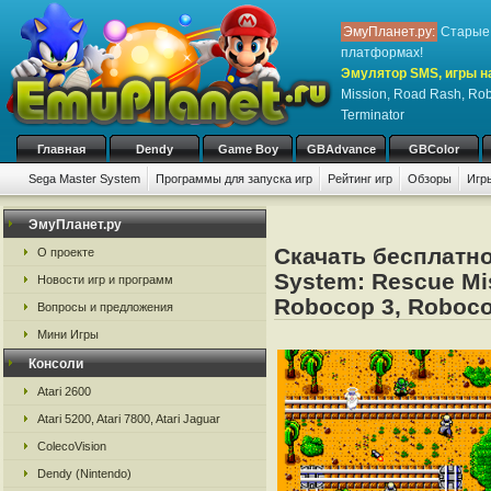
ЭмуПланет.ру:
Старые 
платформах!
Эмулятор SMS, игры на
Mission, Road Rash, Rob
Terminator
Главная
Dendy
Game Boy
GBAdvance
GBColor
Sega Master System
Программы для запуска игр
Рейтинг игр
Обзоры
Игр
ЭмуПланет.ру
Скачать бесплатно
О проекте
System: Rescue Mi
Новости игр и программ
Robocop 3, Roboco
Вопросы и предложения
Мини Игры
Консоли
Atari 2600
Atari 5200, Atari 7800, Atari Jaguar
ColecoVision
Dendy (Nintendo)