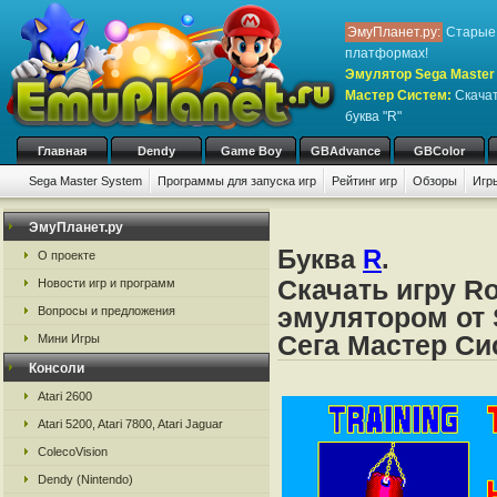
ЭмуПланет.ру:
Старые 
платформах!
Эмулятор Sega Master 
Мастер Систем
:
Скачат
буква "R"
Главная
Dendy
Game Boy
GBAdvance
GBColor
Sega Master System
Программы для запуска игр
Рейтинг игр
Обзоры
Игр
ЭмуПланет.ру
Буква
R
.
О проекте
Скачать игру R
Новости игр и программ
эмулятором от 
Вопросы и предложения
Сега Мастер Си
Мини Игры
Консоли
Atari 2600
Atari 5200, Atari 7800, Atari Jaguar
ColecoVision
Dendy (Nintendo)