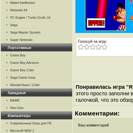
Mattel Intellivision
Nintendo 64
PC Engine / Turbo Grafx-16
Sega
Sega Master System
Super Nintendo
Голосуй за игру:
Портативные
Game Boy
Game Boy Advance
Game Boy Color
Sega Game Gear
WonderSwan / Color
Понравилась игра "R
этого просто заполни 
Аркадные
галочкой, что это обзо
MAME
Neo-Geo
Комментарии:
Компьютеры
Современные Игры для ПК
Ваш комментарий
Microsoft MSX-1