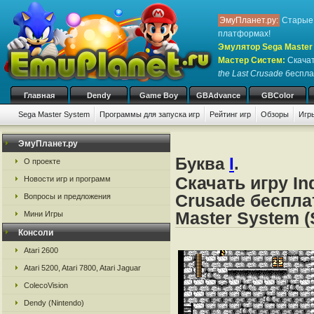
ЭмуПланет.ру:
Старые 
платформах!
Эмулятор Sega Master 
Мастер Систем
:
Скачат
the Last Crusade
бесплат
Главная
Dendy
Game Boy
GBAdvance
GBColor
Sega Master System
Программы для запуска игр
Рейтинг игр
Обзоры
Игр
ЭмуПланет.ру
Буква
I
.
О проекте
Скачать игру In
Новости игр и программ
Crusade беспла
Вопросы и предложения
Master System (
Мини Игры
Консоли
Atari 2600
Atari 5200, Atari 7800, Atari Jaguar
ColecoVision
Dendy (Nintendo)