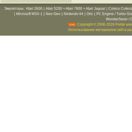
Эмуляторы
:
Atari 2600
|
Atari 5200 + Atari 7800 + Atari Jaguar
|
Coleco Coleco
|
Microsoft MSX-1
|
Neo-Geo
|
Nintendo 64
|
Oric
|
PC Engine / Turbo Gr
WonderSwan / C
Copyright © 2006-2026 Portal www
Использование материалов сайта раз