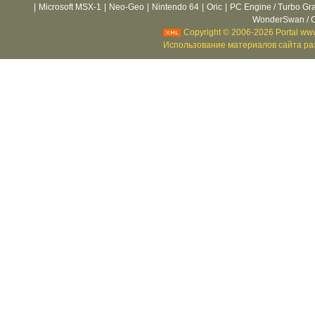
|
Microsoft MSX-1
|
Neo-Geo
|
Nintendo 64
|
Oric
|
PC Engine / Turbo Gr
WonderSwan / C
Copyright © 2006-2026 Portal www
Использование материалов сайта раз