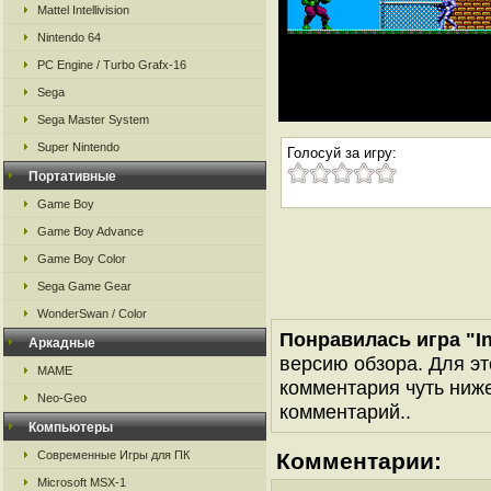
Mattel Intellivision
Nintendo 64
PC Engine / Turbo Grafx-16
Sega
Sega Master System
Super Nintendo
Голосуй за игру:
Портативные
Game Boy
Game Boy Advance
Game Boy Color
Sega Game Gear
WonderSwan / Color
Понравилась игра "In
Аркадные
версию обзора. Для эт
MAME
комментария чуть ниже 
Neo-Geo
комментарий..
Компьютеры
Современные Игры для ПК
Комментарии:
Microsoft MSX-1