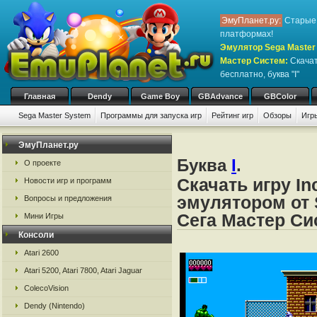
ЭмуПланет.ру:
Старые 
платформах!
Эмулятор Sega Master 
Мастер Систем
:
Скачат
бесплатно, буква "I"
Главная
Dendy
Game Boy
GBAdvance
GBColor
Sega Master System
Программы для запуска игр
Рейтинг игр
Обзоры
Игр
ЭмуПланет.ру
Буква
I
.
О проекте
Скачать игру In
Новости игр и программ
эмулятором от 
Вопросы и предложения
Сега Мастер Си
Мини Игры
Консоли
Atari 2600
Atari 5200, Atari 7800, Atari Jaguar
ColecoVision
Dendy (Nintendo)