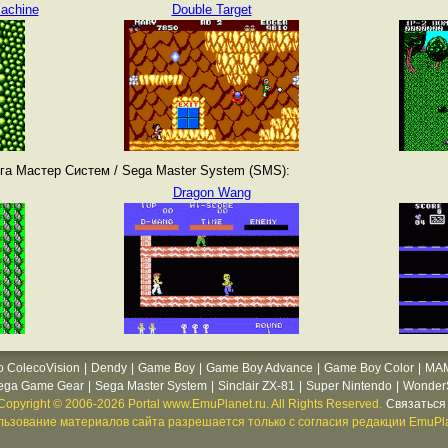
Machine
Double Target
га Мастер Систем / Sega Master System (SMS):
Dragon Wang
o ColecoVision
|
Dendy
|
Game Boy
|
Game Boy Advance
|
Game Boy Color
|
MA
ega Game Gear
|
Sega Master System
|
Sinclair ZX-81
|
Super Nintendo
|
WonderS
Copyright © 2006-2026 Portal www.EmuPlanet.ru. All Rights Reserved.
Связаться 
ьзование материалов сайта разрешается только с согласия редакции EmuPla