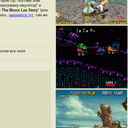
ором zip, поэтому Вам
"программу-эмулятор" и
- The Bruce Lee Story
" (или
лать,
находится тут
, там же
полни все поля