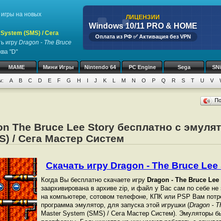
игры на новых
ЛИЦЕНЗИИ
Windows 10/11 PRO & HOME
System (SMS) / Сега
Оплата из РФ ✅ Активация без VPN
ь игру
Dragon - The Bruce
ва "D"
MAME
Мини Игры
Nintendo 64
PC Engine
Sega
SN
ы:
A
B
C
D
E
F
G
H
I
J
K
L
M
N
O
P
Q
R
S
T
U
V
П
on The Bruce Lee Story бесплатно с эмуля
S) / Сега Мастер Систем
Скачать игру Dragon - The Bruce Lee S
Когда Вы бесплатно скачаете игру
Dragon - The Bruce Lee
заархивирована в архиве zip, и файл у Вас сам по себе не
на компьютере, сотовом телефоне, КПК или PSP Вам потр
программа эмулятор, для запуска этой игрушки (
Dragon - T
Master System (SMS) / Сега Мастер Систем). Эмуляторы б