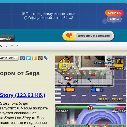
КУПИТЬ
💯 Только индивидуальные ключи
📋 Официальный чек по 54-ФЗ
2000 ₽
intendo
W
X
Y
Z
оделиться…
тором от Sega
tory (123.61 Кб.)
 Story
, она будет
 запустится. Чтобы поиграть
ебуется специальная
he Bruce Lee Story
от Sega
ывают разные и под разные