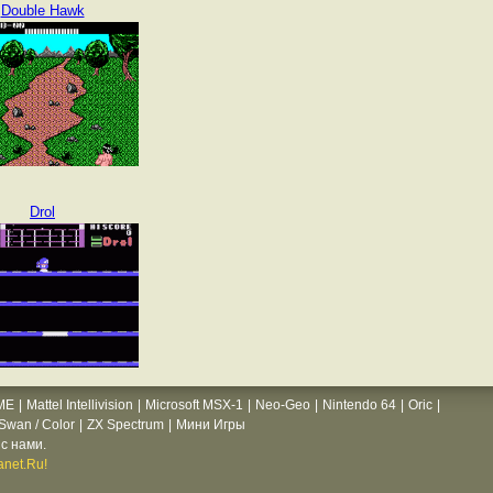
Double Hawk
Drol
ME
|
Mattel Intellivision
|
Microsoft MSX-1
|
Neo-Geo
|
Nintendo 64
|
Oric
|
wan / Color
|
ZX Spectrum
|
Мини Игры
с нами.
net.Ru!