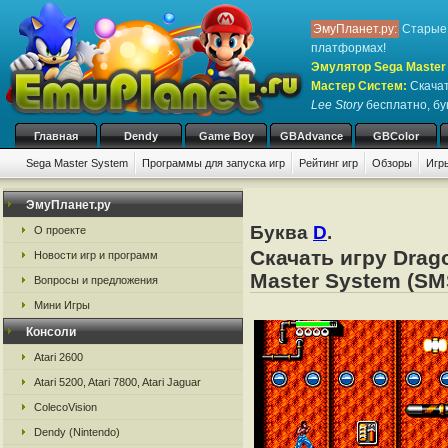
ЭмуПланет.ру:
Старые 
платформах!
Эмулятор Sega Master 
Мастер Систем
:
Скачат
Lee Story
бесплатно, бук
Главная
Dendy
Game Boy
GBAdvance
GBColor
Sega Master System
Программы для запуска игр
Рейтинг игр
Обзоры
Игр
ЭмуПланет.ру
Буква
D
.
О проекте
Скачать игру Drag
Новости игр и программ
Master System (SM
Вопросы и предложения
Мини Игры
Консоли
Atari 2600
Atari 5200, Atari 7800, Atari Jaguar
ColecoVision
Dendy (Nintendo)