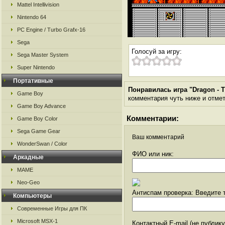
Mattel Intellivision
Nintendo 64
PC Engine / Turbo Grafx-16
Sega
Голосуй за игру:
Sega Master System
Super Nintendo
Портативные
Понравилась игра "Dragon - T
Game Boy
комментария чуть ниже и отметь
Game Boy Advance
Комментарии:
Game Boy Color
Sega Game Gear
Ваш комментарий
WonderSwan / Color
ФИО или ник:
Аркадные
MAME
Neo-Geo
Антиспам проверка: Введите т
Компьютеры
Современные Игры для ПК
Microsoft MSX-1
Контактный E-mail (не публик