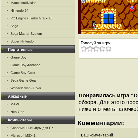
Mattel Intellivision
Nintendo 64
PC Engine / Turbo Grafx-16
Sega
Sega Master System
Super Nintendo
Голосуй за игру:
Портативные
Game Boy
Game Boy Advance
Game Boy Color
Sega Game Gear
WonderSwan / Color
Понравилась игра "D
Аркадные
обзора. Для этого про
MAME
ниже и отметь галочкой
Neo-Geo
Компьютеры
Комментарии:
Современные Игры для ПК
Ваш комментарий
Microsoft MSX-1