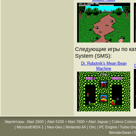
Следующие игры по кат
System (SMS):
Dr. Robotnik's Mean Bean
Machine
Эмуляторы
:
Atari 2600
|
Atari 5200 + Atari 7800 + Atari Jaguar
|
Coleco Coleco
|
Microsoft MSX-1
|
Neo-Geo
|
Nintendo 64
|
Oric
|
PC Engine / Turbo Gr
WonderSwan / C