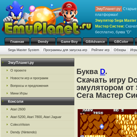
ЭмуПланет.ру:
Старые 
платформах!
Эмулятор Sega Master 
Мастер Систем
:
Скачат
бесплатно, буква "D"
Главная
Dendy
Game Boy
GBAdvance
GBColor
Sega Master System
Программы для запуска игр
Рейтинг игр
Обзоры
Игр
ЭмуПланет.ру
Буква
D
.
О проекте
Скачать игру Do
Новости игр и программ
эмулятором от 
Вопросы и предложения
Сега Мастер Си
Мини Игры
Консоли
Atari 2600
Atari 5200, Atari 7800, Atari Jaguar
ColecoVision
Dendy (Nintendo)