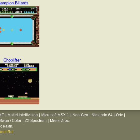
ampion Billards
Choplifter
ME
|
Mattel Intellivision
|
Microsoft MSX-1
|
Neo-Geo
|
Nintendo 64
|
Oric
|
wan / Color
|
ZX Spectrum
|
Мини Игры
с нами.
net.Ru!