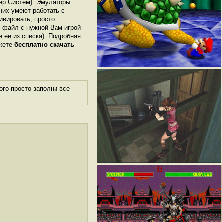
тер Систем). Эмуляторы
них умеют работать с
ивировать, просто
я файл с нужной Вам игрой
е ее из списка). Подробная
ожете
бесплатно скачать
го просто заполни все