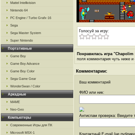
Mattel Intellivision
Nintendo 64
PC Engine / Turbo Grafx-16
Sega
Голосуй за игру:
Sega Master System
Super Nintendo
Портативные
Понравилась игра "Chapolim x
Game Boy
поля комментария чуть ниже и о
Game Boy Advance
Комментарии:
Game Boy Color
Sega Game Gear
Ваш комментарий
WonderSwan / Color
ФИО или ник:
Аркадные
MAME
Neo-Geo
Антиспам проверка: Введите т
Компьютеры
Современные Игры для ПК
Microsoft MSX-1
Контактный E-mail (не публик