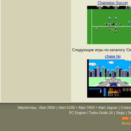
Champion Soccer
Следующие игры по каталогу Се
chase hq
Эмуляторы
:
Atari 2600
|
Atari 5200 + Atari 7800 + Atari Jaguar
|
Colec
PC Engine / Turbo Grafx-16
|
Sega
|
S
Испол