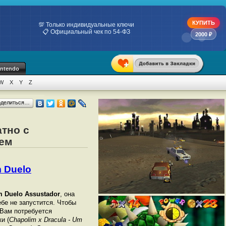
КУПИТЬ
💯 Только индивидуальные ключи
📋 Официальный чек по 54-ФЗ
2000 ₽
intendo
W
X
Y
Z
оделиться…
атно с
тем
m Duelo
m Duelo Assustador
, она
ебе не запустится. Чтобы
 Вам потребуется
и (
Chapolim x Dracula - Um