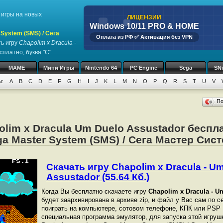
игры на новых
ЛИЦЕНЗИИ
Windows 10/11 PRO & HOME
System (SMS) / Сега
Оплата из РФ ✅ Активация без VPN
ь игру
Chapolim x Dracula -
сплатно, буква "C"
MAME
Мини Игры
Nintendo 64
PC Engine
Sega
SN
ы:
A
B
C
D
E
F
G
H
I
J
K
L
M
N
O
P
Q
R
S
T
U
V
П
olim x Dracula Um Duelo Assustador беспл
a Master System (SMS) / Сега Мастер Сис
Скачать игру Chapolim x Dracula - U
Assustador (55.64 Кб.)
Когда Вы бесплатно скачаете игру
Chapolim x Dracula - U
будет заархивирована в архиве zip, и файл у Вас сам по с
поиграть на компьютере, сотовом телефоне, КПК или PSP
специальная программа эмулятор, для запуска этой игрушк