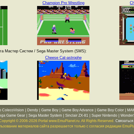
Champion Pro Wrestling
Ch
га Мастер Систем / Sega Master System (SMS):
Cheese Cat-astrophe
o ColecoVision
|
Dendy
|
Game Boy
|
Game Boy Advance
|
Game Boy Color
|
MA
ega Game Gear
|
Sega Master System
|
Sinclair ZX-81
|
Super Nintendo
|
WonderS
Copyright © 2006-2026 Portal www.EmuPlanet.ru. All Rights Reserved.
Связаться 
ьзование материалов сайта разрешается только с согласия редакции EmuPla