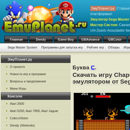
ЭмуПланет.ру:
Старые 
платформах!
Эмулятор Sega Master 
Мастер Систем
:
Скачат
Um Duelo Assustador
бе
Главная
Dendy
Game Boy
GBAdvance
GBColor
Sega Master System
Программы для запуска игр
Рейтинг игр
Обзоры
Игр
ЭмуПланет.ру
Буква
C
.
О проекте
Скачать игру Chap
Новости игр и программ
эмулятором от Seg
Вопросы и предложения
Мини Игры
Консоли
Atari 2600
Atari 5200, Atari 7800, Atari Jaguar
ColecoVision
Dendy (Nintendo)