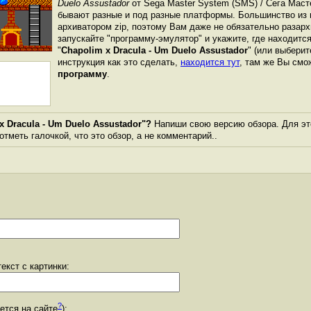
Duelo Assustador
от Sega Master System (SMS) / Сега Мас
бывают разные и под разные платформы. Большинство из 
архиватором zip, поэтому Вам даже не обязательно разарх
запускайте "программу-эмулятор" и укажите, где находитс
"
Chapolim x Dracula - Um Duelo Assustador
" (или выберит
инструкция как это сделать,
находится тут
, там же Вы см
программу
.
 Dracula - Um Duelo Assustador"?
Напиши свою версию обзора. Для это
тметь галочкой, что это обзор, а не комментарий..
екст с картинки:
?
уется на сайте
):