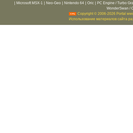
|
Microsoft MSX-1
|
Neo-Geo
|
Nintendo 64
|
Oric
|
PC Engine / Turbo Gr
WonderSwan / C
Copyright © 2006-2026 Portal www
Использование материалов сайта раз