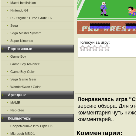
Mattel Intellivision
Nintendo 64
PC Engine / Turbo Grafx-16
Sega
Sega Master System
Super Nintendo
Голосуй за игру:
Портативные
Game Boy
Game Boy Advance
Game Boy Color
Sega Game Gear
WonderSwan / Color
Аркадные
Понравилась игра "C
MAME
версию обзора. Для эт
Neo-Geo
комментария чуть ниже 
комментарий..
Компьютеры
Современные Игры для ПК
Комментарии:
Microsoft MSX-1