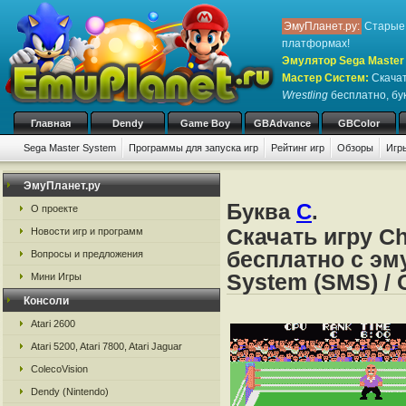
ЭмуПланет.ру:
Старые 
платформах!
Эмулятор Sega Master 
Мастер Систем
:
Скачат
Wrestling
бесплатно, бук
Главная
Dendy
Game Boy
GBAdvance
GBColor
Sega Master System
Программы для запуска игр
Рейтинг игр
Обзоры
Игр
ЭмуПланет.ру
Буква
C
.
О проекте
Скачать игру Ch
Новости игр и программ
бесплатно с эм
Вопросы и предложения
System (SMS) /
Мини Игры
Консоли
Atari 2600
Atari 5200, Atari 7800, Atari Jaguar
ColecoVision
Dendy (Nintendo)