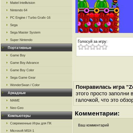
Mattel Intellivision
Nintendo 64
PC Engine / Turbo Grafx-16
Sega
Sega Master System
Super Nintendo
Голосуй за игру:
Портативные
Game Boy
Game Boy Advance
Game Boy Color
Sega Game Gear
WonderSwan / Color
Понравилась игра "Z
этого просто заполни 
Аркадные
галочкой, что это обзо
MAME
Neo-Geo
Комментарии:
Компьютеры
Современные Игры для ПК
Ваш комментарий
Microsoft MSX-1