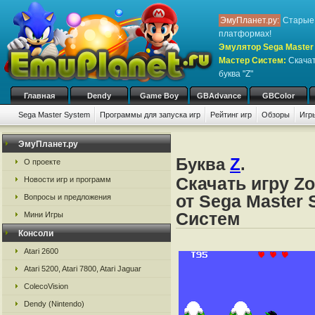
ЭмуПланет.ру:
Старые 
платформах!
Эмулятор Sega Master 
Мастер Систем
:
Скачат
буква "Z"
Главная
Dendy
Game Boy
GBAdvance
GBColor
Sega Master System
Программы для запуска игр
Рейтинг игр
Обзоры
Игр
ЭмуПланет.ру
Буква
Z
.
О проекте
Скачать игру Z
Новости игр и программ
от Sega Master 
Вопросы и предложения
Систем
Мини Игры
Консоли
Atari 2600
Atari 5200, Atari 7800, Atari Jaguar
ColecoVision
Dendy (Nintendo)