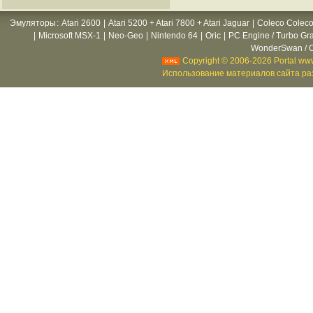
Эмуляторы
:
Atari 2600
|
Atari 5200 + Atari 7800 + Atari Jaguar
|
Coleco Coleco
|
Microsoft MSX-1
|
Neo-Geo
|
Nintendo 64
|
Oric
|
PC Engine / Turbo Gr
WonderSwan / C
Copyright © 2006-2026 Portal www
Использование материалов сайта раз