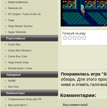
Mattel Intellivision
Nintendo 64
PC Engine / Turbo Grafx-16
Sega
Sega Master System
Super Nintendo
Голосуй за игру:
Портативные
Game Boy
Game Boy Advance
Game Boy Color
Sega Game Gear
WonderSwan / Color
Понравилась игра "St
Аркадные
обзора. Для этого про
MAME
ниже и отметь галочкой
Neo-Geo
Компьютеры
Комментарии:
Современные Игры для ПК
Ваш комментарий
Microsoft MSX-1