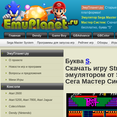
ЭмуПланет.ру:
Старые 
платформах!
Эмулятор Sega Master 
Мастер Систем
:
Скачат
бесплатно, буква "S"
Главная
Dendy
Game Boy
GBAdvance
GBColor
Sega Master System
Программы для запуска игр
Рейтинг игр
Обзоры
Игр
ЭмуПланет.ру
Буква
S
.
О проекте
Скачать игру St
Новости игр и программ
эмулятором от 
Вопросы и предложения
Сега Мастер Си
Мини Игры
Консоли
Atari 2600
Atari 5200, Atari 7800, Atari Jaguar
ColecoVision
Dendy (Nintendo)