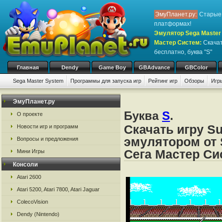
ЭмуПланет.ру:
Старые 
платформах!
Эмулятор Sega Master 
Мастер Систем
:
Скачат
бесплатно, буква "S"
Главная
Dendy
Game Boy
GBAdvance
GBColor
Sega Master System
Программы для запуска игр
Рейтинг игр
Обзоры
Игр
ЭмуПланет.ру
Буква
S
.
О проекте
Скачать игру S
Новости игр и программ
эмулятором от 
Вопросы и предложения
Сега Мастер Си
Мини Игры
Консоли
Atari 2600
Atari 5200, Atari 7800, Atari Jaguar
ColecoVision
Dendy (Nintendo)