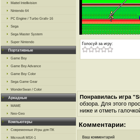
Mattel Intellivision
Nintendo 64
PC Engine / Turbo Grafx-16
Sega
Sega Master System
Super Nintendo
Голосуй за игру:
Портативные
Game Boy
Game Boy Advance
Game Boy Color
Sega Game Gear
WonderSwan / Color
Понравилась игра "
Аркадные
обзора. Для этого про
MAME
ниже и отметь галочкой
Neo-Geo
Компьютеры
Комментарии:
Современные Игры для ПК
Ваш комментарий
Microsoft MSX-1