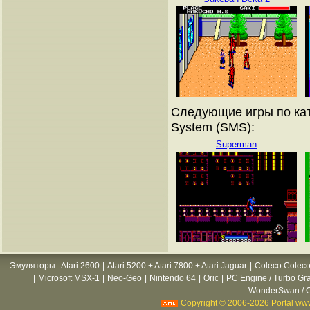
Следующие игры по кат
System (SMS):
Superman
Эмуляторы
:
Atari 2600
|
Atari 5200 + Atari 7800 + Atari Jaguar
|
Coleco Coleco
|
Microsoft MSX-1
|
Neo-Geo
|
Nintendo 64
|
Oric
|
PC Engine / Turbo Gr
WonderSwan / C
Copyright © 2006-2026 Portal www