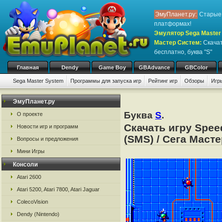
ЭмуПланет.ру:
Старые 
платформах!
Эмулятор Sega Master 
Мастер Систем
:
Скачат
бесплатно, буква "S"
Главная
Dendy
Game Boy
GBAdvance
GBColor
Sega Master System
Программы для запуска игр
Рейтинг игр
Обзоры
Игр
ЭмуПланет.ру
Буква
S
.
О проекте
Скачать игру Spee
Новости игр и программ
(SMS) / Сега Маст
Вопросы и предложения
Мини Игры
Консоли
Atari 2600
Atari 5200, Atari 7800, Atari Jaguar
ColecoVision
Dendy (Nintendo)