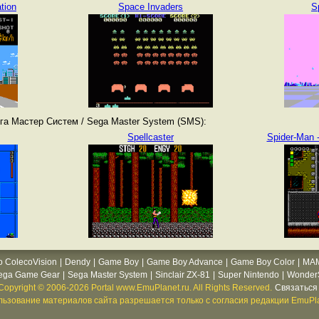
ation
Space Invaders
S
га Мастер Систем / Sega Master System (SMS):
Spellcaster
Spider-Man -
o ColecoVision
|
Dendy
|
Game Boy
|
Game Boy Advance
|
Game Boy Color
|
MA
ega Game Gear
|
Sega Master System
|
Sinclair ZX-81
|
Super Nintendo
|
WonderS
Copyright © 2006-2026 Portal www.EmuPlanet.ru. All Rights Reserved.
Связаться 
ьзование материалов сайта разрешается только с согласия редакции EmuPla