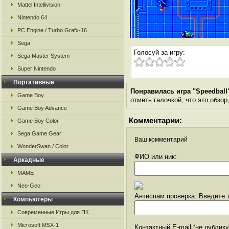
Mattel Intellivision
Nintendo 64
PC Engine / Turbo Grafx-16
Sega
Голосуй за игру:
Sega Master System
Super Nintendo
Портативные
Понравилась игра "Speedball
Game Boy
отметь галочкой, что это обзор
Game Boy Advance
Комментарии:
Game Boy Color
Sega Game Gear
Ваш комментарий
WonderSwan / Color
ФИО или ник:
Аркадные
MAME
Neo-Geo
Антиспам проверка: Введите т
Компьютеры
Современные Игры для ПК
Microsoft MSX-1
Контактный E-mail (не публик