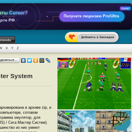
Cursor
аты Cursor?
Получите лицензию Pro/Ultra
арте РФ
intendo
W
X
Y
Z
оделиться…
ter System
архивирована в архиве zip, и
 компьютере, сотовом
грамма эмулятор, для
S) / Сега Мастер Систем).
шинство из них умеют