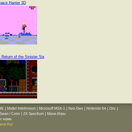
pace Harrier 3D
 Return of the Sinister Six
ME
|
Mattel Intellivision
|
Microsoft MSX-1
|
Neo-Geo
|
Nintendo 64
|
Oric
|
wan / Color
|
ZX Spectrum
|
Мини Игры
с нами.
net.Ru!