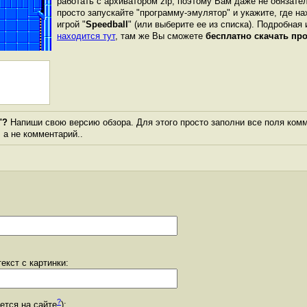
работать с архиватором zip, поэтому Вам даже не обязате
просто запускайте "программу-эмулятор" и укажите, где н
игрой "
Speedball
" (или выберите ее из списка). Подробная 
находится тут
, там же Вы сможете
бесплатно скачать пр
"?
Напиши свою версию обзора. Для этого просто заполни все поля комм
, а не комментарий..
екст с картинки:
?
уется на сайте
):