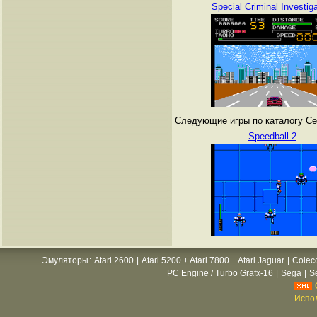
Special Criminal Investig
Следующие игры по каталогу Се
Speedball 2
Эмуляторы
:
Atari 2600
|
Atari 5200 + Atari 7800 + Atari Jaguar
|
Colec
PC Engine / Turbo Grafx-16
|
Sega
|
S
Испол