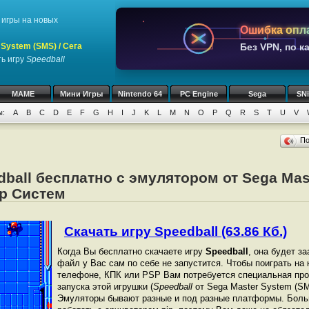
игры на новых
Ошибка опл
System (SMS) / Сега
Без VPN, по к
ь игру
Speedball
MAME
Мини Игры
Nintendo 64
PC Engine
Sega
SN
ы:
A
B
C
D
E
F
G
H
I
J
K
L
M
N
O
P
Q
R
S
T
U
V
П
dball бесплатно с эмулятором от Sega Mas
ер Систем
Скачать игру Speedball (63.86 Кб.)
Когда Вы бесплатно скачаете игру
Speedball
, она будет за
файл у Вас сам по себе не запустится. Чтобы поиграть на
телефоне, КПК или PSP Вам потребуется специальная про
запуска этой игрушки (
Speedball
от Sega Master System (SM
Эмуляторы бывают разные и под разные платформы. Боль