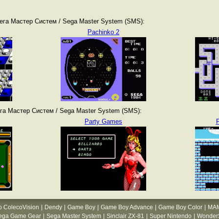
ега Мастер Систем / Sega Master System (SMS):
Pachinko 2
га Мастер Систем / Sega Master System (SMS):
Party Games
P
o ColecoVision
|
Dendy
|
Game Boy
|
Game Boy Advance
|
Game Boy Color
|
MA
ega Game Gear
|
Sega Master System
|
Sinclair ZX-81
|
Super Nintendo
|
WonderS