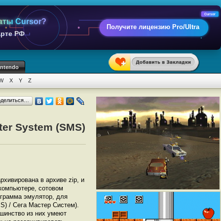
Cursor
аты Cursor?
Получите лицензию Pro/Ultra
арте РФ
intendo
W
X
Y
Z
оделиться…
ter System (SMS)
архивирована в архиве zip, и
 компьютере, сотовом
грамма эмулятор, для
S) / Сега Мастер Систем).
шинство из них умеют