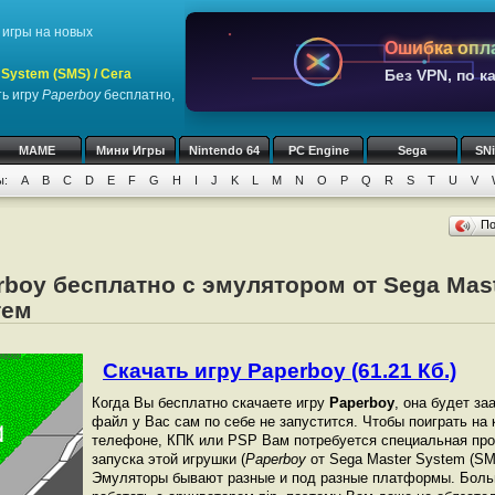
игры на новых
Ошибка опл
System (SMS) / Сега
Без VPN, по к
ь игру
Paperboy
бесплатно,
MAME
Мини Игры
Nintendo 64
PC Engine
Sega
SN
ы:
A
B
C
D
E
F
G
H
I
J
K
L
M
N
O
P
Q
R
S
T
U
V
П
rboy бесплатно с эмулятором от Sega Mas
тем
Скачать игру Paperboy (61.21 Кб.)
Когда Вы бесплатно скачаете игру
Paperboy
, она будет за
файл у Вас сам по себе не запустится. Чтобы поиграть на
телефоне, КПК или PSP Вам потребуется специальная про
запуска этой игрушки (
Paperboy
от Sega Master System (SM
Эмуляторы бывают разные и под разные платформы. Боль