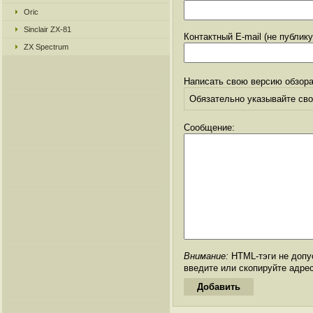
Oric
Sinclair ZX-81
Контактный E-mail (не публик
ZX Spectrum
Написать свою версию обзора
Обязательно указывайте свое
Сообщение:
Внимание:
HTML-тэги не допус
введите или скопируйте адре