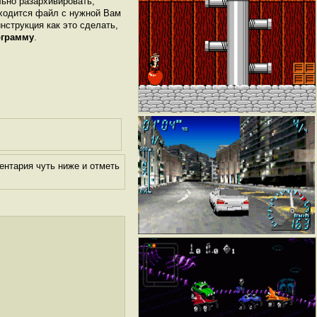
льно разархивировать,
аходится файл с нужной Вам
инструкция как это сделать,
ограмму
.
ентария чуть ниже и отметь