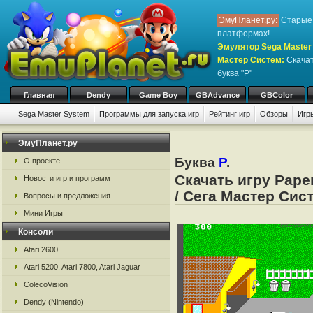
ЭмуПланет.ру:
Старые 
платформах!
Эмулятор Sega Master 
Мастер Систем
:
Скачат
буква "P"
Главная
Dendy
Game Boy
GBAdvance
GBColor
Sega Master System
Программы для запуска игр
Рейтинг игр
Обзоры
Игр
ЭмуПланет.ру
Буква
P
.
О проекте
Скачать игру Pape
Новости игр и программ
/ Сега Мастер Сис
Вопросы и предложения
Мини Игры
Консоли
Atari 2600
Atari 5200, Atari 7800, Atari Jaguar
ColecoVision
Dendy (Nintendo)