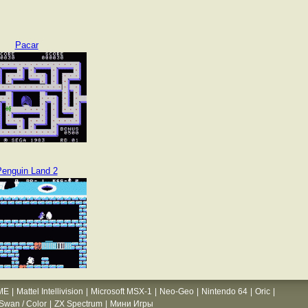
Pacar
enguin Land 2
ME
|
Mattel Intellivision
|
Microsoft MSX-1
|
Neo-Geo
|
Nintendo 64
|
Oric
|
wan / Color
|
ZX Spectrum
|
Мини Игры