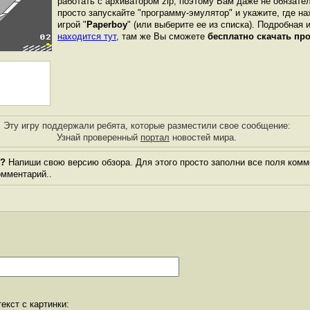
работать с архиватором zip, поэтому Вам даже не обязате
просто запускайте "программу-эмулятор" и укажите, где н
игрой "
Paperboy
" (или выберите ее из списка). Подробная 
находится тут
, там же Вы сможете
бесплатно скачать пр
Эту игру поддержали ребята, которые разместили свое сообщение:
Узнай проверенный
портал
новостей мира.
"?
Напиши свою версию обзора. Для этого просто заполни все поля комм
комментарий..
екст с картинки: