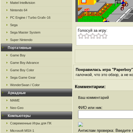
Mattel Intellivision
Nintendo 64
PC Engine / Turbo Grafx-16
Sega
Голосуй за игру:
Sega Master System
Super Nintendo
Портативные
Game Boy
Game Boy Advance
Понравилась игра "Paperboy
Game Boy Color
галочкой, что это обзор, а не 
Sega Game Gear
WonderSwan / Color
Комментарии:
Аркадные
Ваш комментарий
MAME
ФИО или ник:
Neo-Geo
Компьютеры
Современные Игры для ПК
Антиспам проверка: Введите т
Microsoft MSX-1