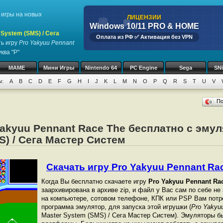
игры на новых
ЛИЦЕНЗИИ
Windows 10/11 PRO & HOME
System (SMS) / Сега
Оплата из РФ ✅ Активация без VPN
ь игру
Pro Yakyuu Pennant
ква "P"
MAME
Мини Игры
Nintendo 64
PC Engine
Sega
SN
ы:
A
B
C
D
E
F
G
H
I
J
K
L
M
N
O
P
Q
R
S
T
U
V
П
Yakyuu Pennant Race The бесплатно с эму
S) / Сега Мастер Систем
Скачать игру Pro Yakyuu Pennant Race
Когда Вы бесплатно скачаете игру
Pro Yakyuu Pennant Ra
заархивирована в архиве zip, и файл у Вас сам по себе не
на компьютере, сотовом телефоне, КПК или PSP Вам потр
программа эмулятор, для запуска этой игрушки (
Pro Yakyu
Master System (SMS) / Сега Мастер Систем). Эмуляторы б