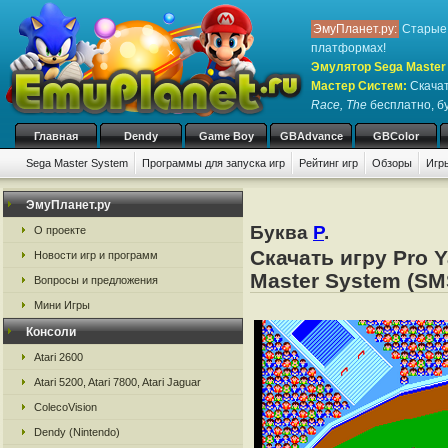
ЭмуПланет.ру:
Старые 
платформах!
Эмулятор Sega Master 
Мастер Систем
:
Скачат
Race, The
бесплатно, бу
Главная
Dendy
Game Boy
GBAdvance
GBColor
Sega Master System
Программы для запуска игр
Рейтинг игр
Обзоры
Игр
ЭмуПланет.ру
Буква
P
.
О проекте
Скачать игру Pro 
Новости игр и программ
Master System (SM
Вопросы и предложения
Мини Игры
Консоли
Atari 2600
Atari 5200, Atari 7800, Atari Jaguar
ColecoVision
Dendy (Nintendo)