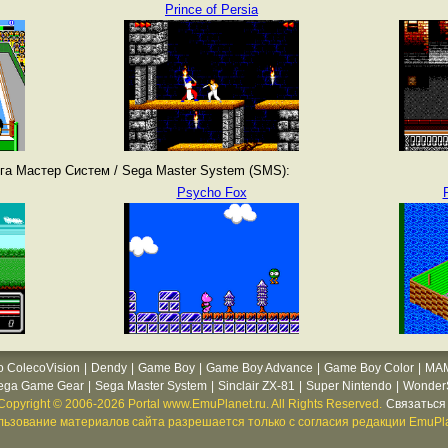
Prince of Persia
га Мастер Систем / Sega Master System (SMS):
Psycho Fox
o ColecoVision
|
Dendy
|
Game Boy
|
Game Boy Advance
|
Game Boy Color
|
MA
ega Game Gear
|
Sega Master System
|
Sinclair ZX-81
|
Super Nintendo
|
WonderS
Copyright © 2006-2026 Portal www.EmuPlanet.ru. All Rights Reserved.
Связаться 
ьзование материалов сайта разрешается только с согласия редакции EmuPla