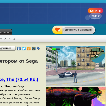
КУПИТЬ
💯 Только индивидуальные ключи
📋 Официальный чек по 54-ФЗ
2000 ₽
intendo
W
X
Y
Z
оделиться…
лятором от Sega
, The (73.54 Кб.)
ce, The
, она будет
 запустится. Чтобы поиграть
ебуется специальная
u Pennant Race, The
от Sega
ывают разные и под разные