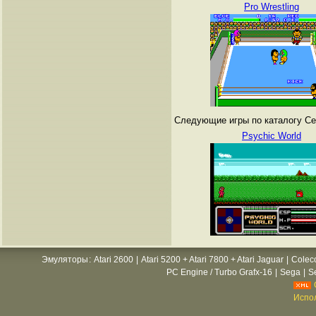
Pro Wrestling
Следующие игры по каталогу Се
Psychic World
Эмуляторы
:
Atari 2600
|
Atari 5200 + Atari 7800 + Atari Jaguar
|
Colec
PC Engine / Turbo Grafx-16
|
Sega
|
S
Испол