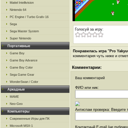
Mattel Intellivision
Nintendo 64
PC Engine / Turbo Grafx-16
Sega
Голосуй за игру:
Sega Master System
Super Nintendo
Портативные
Понравилась игра "Pro Yakyu
Game Boy
комментария чуть ниже и отметь
Game Boy Advance
Комментарии:
Game Boy Color
Sega Game Gear
Ваш комментарий
WonderSwan / Color
ФИО или ник:
Аркадные
MAME
Neo-Geo
Антиспам проверка: Введите т
Компьютеры
Современные Игры для ПК
Microsoft MSX-1
Контактный E-mail (не публик