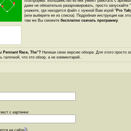
платформы. Большинство из них умеют работать с архиват
даже не обязательно разархивировать, просто запускайте 
укажите, где находится файл с нужной Вам игрой "
Pro Yak
(или выберите ее из списка). Подробная инструкция как эт
там же Вы сможете
бесплатно скачать программу
.
u Pennant Race, The"?
Напиши свою версию обзора. Для этого просто з
 галочкой, что это обзор, а не комментарий..
екст с картинки:
?
уется на сайте
):