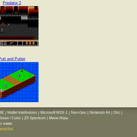
Predator 2
Putt and Putter
ME
|
Mattel Intellivision
|
Microsoft MSX-1
|
Neo-Geo
|
Nintendo 64
|
Oric
|
wan / Color
|
ZX Spectrum
|
Мини Игры
с нами.
net.Ru!