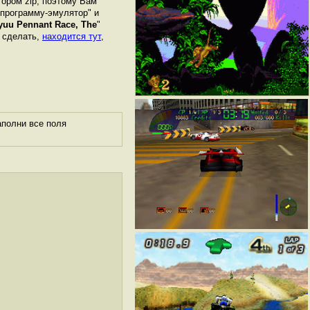
ором zip, поэтому Вам
"программу-эмулятор" и
yuu Pennant Race, The
"
о сделать,
находится тут
,
аполни все поля