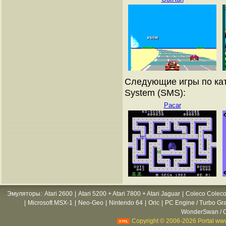
Следующие игры по кат
System (SMS):
Pacar
Эмуляторы
:
Atari 2600
|
Atari 5200 + Atari 7800 + Atari Jaguar
|
Coleco Coleco
|
Microsoft MSX-1
|
Neo-Geo
|
Nintendo 64
|
Oric
|
PC Engine / Turbo Gr
WonderSwan / C
Copyright © 2006-2026 Portal www