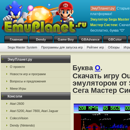
ЭмуПланет.ру:
Старые 
платформах!
Эмулятор Sega Master 
Мастер Систем
:
Скачат
бесплатно, буква "O"
Главная
Dendy
Game Boy
GBAdvance
GBColor
Sega Master System
Программы для запуска игр
Рейтинг игр
Обзоры
Игр
ЭмуПланет.ру
Буква
O
.
О проекте
Скачать игру O
Новости игр и программ
эмулятором от 
Вопросы и предложения
Сега Мастер Си
Мини Игры
Консоли
Atari 2600
Atari 5200, Atari 7800, Atari Jaguar
ColecoVision
Dendy (Nintendo)