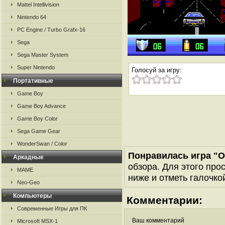
Mattel Intellivision
Nintendo 64
PC Engine / Turbo Grafx-16
Sega
Sega Master System
Super Nintendo
Голосуй за игру:
Портативные
Game Boy
Game Boy Advance
Game Boy Color
Sega Game Gear
WonderSwan / Color
Понравилась игра "O
Аркадные
обзора. Для этого про
MAME
ниже и отметь галочкой
Neo-Geo
Компьютеры
Комментарии:
Современные Игры для ПК
Ваш комментарий
Microsoft MSX-1