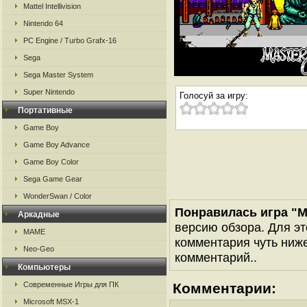
Mattel Intellivision
Nintendo 64
PC Engine / Turbo Grafx-16
Sega
Sega Master System
Super Nintendo
Голосуй за игру:
Портативные
Game Boy
Game Boy Advance
Game Boy Color
Sega Game Gear
WonderSwan / Color
Понравилась игра "M
Аркадные
версию обзора. Для эт
MAME
комментария чуть ниже 
Neo-Geo
комментарий..
Компьютеры
Современные Игры для ПК
Комментарии:
Microsoft MSX-1