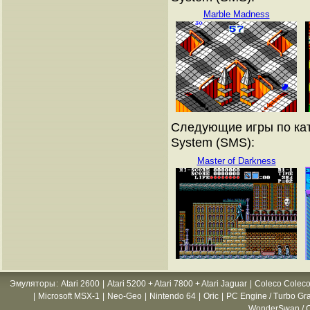
Marble Madness
Следующие игры по кат
System (SMS):
Master of Darkness
Эмуляторы
:
Atari 2600
|
Atari 5200 + Atari 7800 + Atari Jaguar
|
Coleco Coleco
|
Microsoft MSX-1
|
Neo-Geo
|
Nintendo 64
|
Oric
|
PC Engine / Turbo Gr
WonderSwan / C