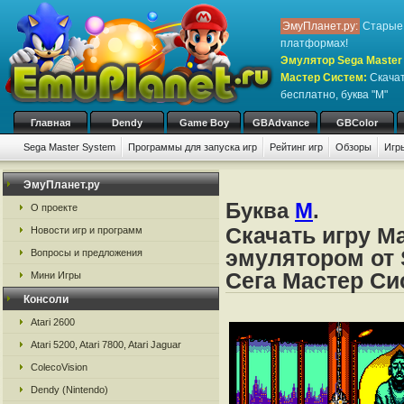
ЭмуПланет.ру:
Старые 
платформах!
Эмулятор Sega Master 
Мастер Систем
:
Скачат
бесплатно, буква "M"
Главная
Dendy
Game Boy
GBAdvance
GBColor
Sega Master System
Программы для запуска игр
Рейтинг игр
Обзоры
Игр
ЭмуПланет.ру
Буква
M
.
О проекте
Скачать игру Ma
Новости игр и программ
эмулятором от 
Вопросы и предложения
Сега Мастер Си
Мини Игры
Консоли
Atari 2600
Atari 5200, Atari 7800, Atari Jaguar
ColecoVision
Dendy (Nintendo)