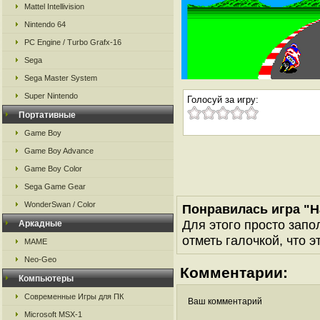
Mattel Intellivision
Nintendo 64
PC Engine / Turbo Grafx-16
Sega
Sega Master System
Super Nintendo
Голосуй за игру:
Портативные
Game Boy
Game Boy Advance
Game Boy Color
Sega Game Gear
WonderSwan / Color
Понравилась игра "
Для этого просто запо
Аркадные
отметь галочкой, что э
MAME
Neo-Geo
Комментарии:
Компьютеры
Современные Игры для ПК
Ваш комментарий
Microsoft MSX-1