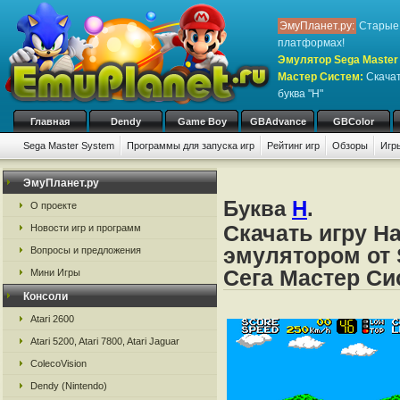
ЭмуПланет.ру:
Старые 
платформах!
Эмулятор Sega Master 
Мастер Систем
:
Скачат
буква "H"
Главная
Dendy
Game Boy
GBAdvance
GBColor
Sega Master System
Программы для запуска игр
Рейтинг игр
Обзоры
Игр
ЭмуПланет.ру
Буква
H
.
О проекте
Скачать игру H
Новости игр и программ
эмулятором от 
Вопросы и предложения
Сега Мастер Си
Мини Игры
Консоли
Atari 2600
Atari 5200, Atari 7800, Atari Jaguar
ColecoVision
Dendy (Nintendo)