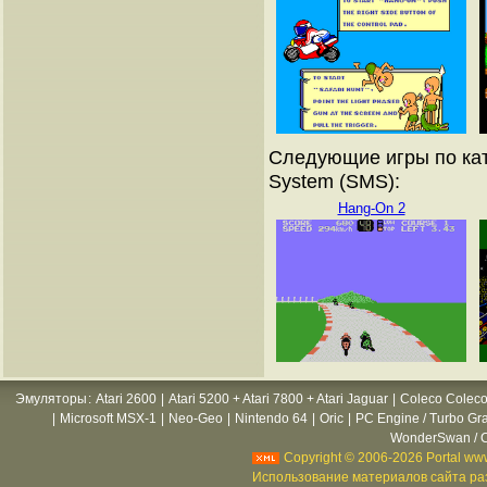
Следующие игры по кат
System (SMS):
Hang-On 2
Эмуляторы
:
Atari 2600
|
Atari 5200 + Atari 7800 + Atari Jaguar
|
Coleco Coleco
|
Microsoft MSX-1
|
Neo-Geo
|
Nintendo 64
|
Oric
|
PC Engine / Turbo Gr
WonderSwan / C
Copyright © 2006-2026 Portal www
Использование материалов сайта раз