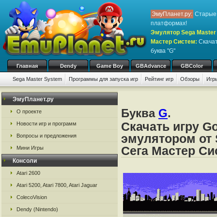
ЭмуПланет.ру:
Старые 
платформах!
Эмулятор Sega Master 
Мастер Систем
:
Скачат
буква "G"
Главная
Dendy
Game Boy
GBAdvance
GBColor
Sega Master System
Программы для запуска игр
Рейтинг игр
Обзоры
Игр
ЭмуПланет.ру
Буква
G
.
О проекте
Скачать игру Go
Новости игр и программ
эмулятором от 
Вопросы и предложения
Сега Мастер Си
Мини Игры
Консоли
Atari 2600
Atari 5200, Atari 7800, Atari Jaguar
ColecoVision
Dendy (Nintendo)