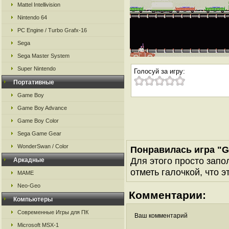
Mattel Intellivision
Nintendo 64
PC Engine / Turbo Grafx-16
Sega
Sega Master System
Super Nintendo
Голосуй за игру:
Портативные
Game Boy
Game Boy Advance
Game Boy Color
Sega Game Gear
WonderSwan / Color
Понравилась игра "G
Для этого просто запо
Аркадные
отметь галочкой, что э
MAME
Neo-Geo
Комментарии:
Компьютеры
Современные Игры для ПК
Ваш комментарий
Microsoft MSX-1