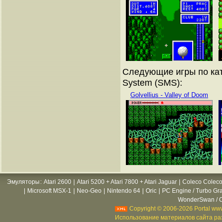
Следующие игры по кат
System (SMS):
Golvellius - Valley of Doom
Эмуляторы
:
Atari 2600
|
Atari 5200 + Atari 7800 + Atari Jaguar
|
Coleco Coleco
|
Microsoft MSX-1
|
Neo-Geo
|
Nintendo 64
|
Oric
|
PC Engine / Turbo Gr
WonderSwan / C
Copyright © 2006-2026 Portal www
Использование материалов сайта раз