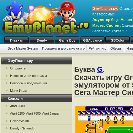
ЭмуПланет.ру:
Старые 
платформах!
Эмулятор Sega Master 
Мастер Систем
:
Скачат
бесплатно, буква "G"
Главная
Dendy
Game Boy
GBAdvance
GBColor
Sega Master System
Программы для запуска игр
Рейтинг игр
Обзоры
Игр
ЭмуПланет.ру
Буква
G
.
О проекте
Скачать игру Gr
Новости игр и программ
эмулятором от 
Вопросы и предложения
Сега Мастер Си
Мини Игры
Консоли
Atari 2600
Atari 5200, Atari 7800, Atari Jaguar
ColecoVision
Dendy (Nintendo)