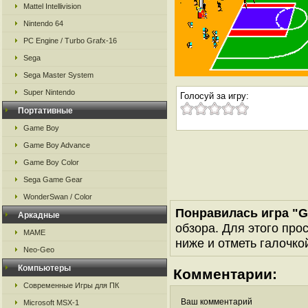
Mattel Intellivision
Nintendo 64
PC Engine / Turbo Grafx-16
Sega
Sega Master System
Super Nintendo
Голосуй за игру:
Портативные
Game Boy
Game Boy Advance
Game Boy Color
Sega Game Gear
WonderSwan / Color
Понравилась игра "Gr
Аркадные
обзора. Для этого про
MAME
ниже и отметь галочкой
Neo-Geo
Компьютеры
Комментарии:
Современные Игры для ПК
Ваш комментарий
Microsoft MSX-1