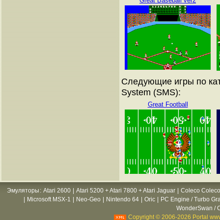
Great Baseball ver2
Следующие игры по кат
System (SMS):
Great Football
Эмуляторы
:
Atari 2600
|
Atari 5200 + Atari 7800 + Atari Jaguar
|
Coleco Coleco
|
Microsoft MSX-1
|
Neo-Geo
|
Nintendo 64
|
Oric
|
PC Engine / Turbo Gr
WonderSwan / C
Copyright © 2006-2026 Portal www