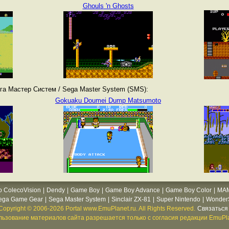
Ghouls 'n Ghosts
га Мастер Систем / Sega Master System (SMS):
Gokuaku Doumei Dump Matsumoto
o ColecoVision
|
Dendy
|
Game Boy
|
Game Boy Advance
|
Game Boy Color
|
MA
ega Game Gear
|
Sega Master System
|
Sinclair ZX-81
|
Super Nintendo
|
WonderS
Copyright © 2006-2026 Portal www.EmuPlanet.ru. All Rights Reserved.
Связаться 
ьзование материалов сайта разрешается только с согласия редакции EmuPla