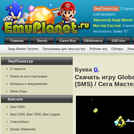
ЭмуПланет.ру:
Старые 
платформах!
Эмулятор Sega Master 
Мастер Систем
:
Скачат
бесплатно, буква "G"
Главная
Dendy
Game Boy
GBAdvance
GBColor
Sega Master System
Программы для запуска игр
Рейтинг игр
Обзоры
Игр
ЭмуПланет.ру
Буква
G
.
О проекте
Скачать игру Glob
Новости игр и программ
(SMS) / Сега Маст
Вопросы и предложения
Мини Игры
Консоли
Atari 2600
Atari 5200, Atari 7800, Atari Jaguar
ColecoVision
Dendy (Nintendo)