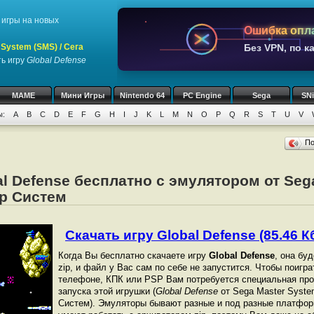
игры на новых
Ошибка опл
System (SMS) / Сега
Без VPN, по к
ь игру
Global Defense
MAME
Мини Игры
Nintendo 64
PC Engine
Sega
SN
ы:
A
B
C
D
E
F
G
H
I
J
K
L
M
N
O
P
Q
R
S
T
U
V
П
al Defense бесплатно с эмулятором от Seg
ер Систем
Скачать игру Global Defense (85.46 Кб
Когда Вы бесплатно скачаете игру
Global Defense
, она бу
zip, и файл у Вас сам по себе не запустится. Чтобы поигр
телефоне, КПК или PSP Вам потребуется специальная про
запуска этой игрушки (
Global Defense
от Sega Master Syste
Систем). Эмуляторы бывают разные и под разные платфор