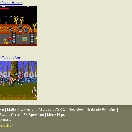
Ghost House
Golden Axe
ME
|
Mattel Intellivision
|
Microsoft MSX-1
|
Neo-Geo
|
Nintendo 64
|
Oric
|
wan / Color
|
ZX Spectrum
|
Мини Игры
с нами.
net.Ru!