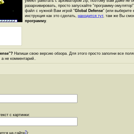
умеют работать с архиватором zip, поэтому Вам даже не о
разархивировать, просто запускайте "программу-эмулятор"
файл с нужной Вам игрой "
Global Defense
" (или выберите 
инструкция как это сделать,
находится тут
, там же Вы см
программу
.
fense"?
Напиши свою версию обзора. Для этого просто заполни все поля
, а не комментарий..
екст с картинки:
?
уется на сайте
):