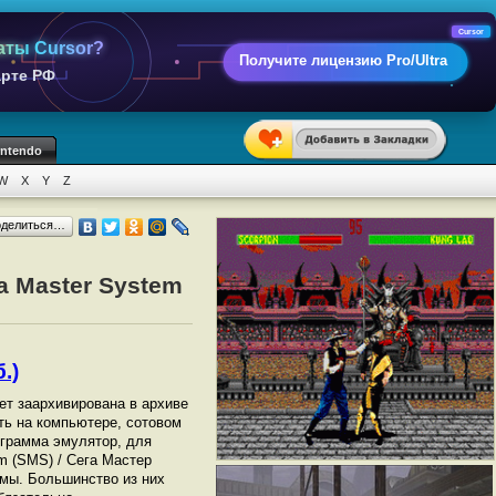
Cursor
аты Cursor?
Получите лицензию Pro/Ultra
арте РФ
intendo
W
X
Y
Z
оделиться…
a Master System
.)
дет заархивирована в архиве
ать на компьютере, сотовом
грамма эмулятор, для
m (SMS) / Сега Мастер
мы. Большинство из них