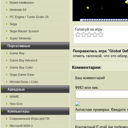
Mattel Intellivision
Nintendo 64
PC Engine / Turbo Grafx-16
Sega
Голосуй за игру:
Sega Master System
Super Nintendo
Портативные
Понравилась игра "Global De
Game Boy
отметь галочкой, что это обзор
Game Boy Advance
Комментарии:
Game Boy Color
Sega Game Gear
Ваш комментарий
WonderSwan / Color
ФИО или ник:
Аркадные
MAME
Neo-Geo
Антиспам проверка: Введите т
Компьютеры
Современные Игры для ПК
Microsoft MSX-1
Контактный E-mail (не публик