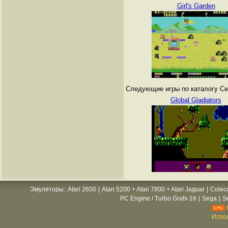
Girl's Garden
Следующие игры по каталогу Се
Global Gladiators
Эмуляторы
:
Atari 2600
|
Atari 5200 + Atari 7800 + Atari Jaguar
|
Colec
PC Engine / Turbo Grafx-16
|
Sega
|
S
Испол