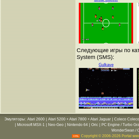
Следующие игры по кат
System (SMS):
Gulkave
Эмуляторы
:
Atari 2600
|
Atari 5200 + Atari 7800 + Atari Jaguar
|
Coleco Coleco
|
Microsoft MSX-1
|
Neo-Geo
|
Nintendo 64
|
Oric
|
PC Engine / Turbo Gr
WonderSwan / C
Copyright © 2006-2026 Portal www