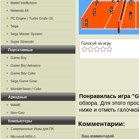
Mattel Intellivision
Nintendo 64
PC Engine / Turbo Grafx-16
Sega
Sega Master System
Super Nintendo
Голосуй за игру:
Портативные
Game Boy
Game Boy Advance
Game Boy Color
Sega Game Gear
WonderSwan / Color
Понравилась игра "Gr
Аркадные
обзора. Для этого про
MAME
ниже и отметь галочкой
Neo-Geo
Компьютеры
Комментарии:
Современные Игры для ПК
Ваш комментарий
Microsoft MSX-1