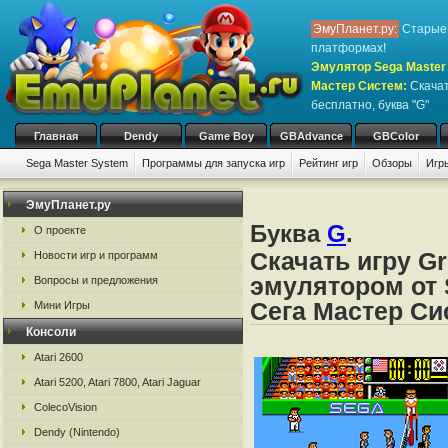
ЭмуПланет.ру:
Старые 
платформах!
Эмулятор Sega Master 
Мастер Систем
:
Скачат
бесплатно, буква "G"
Главная
Dendy
Game Boy
GBAdvance
GBColor
Sega Master System
Программы для запуска игр
Рейтинг игр
Обзоры
Игр
ЭмуПланет.ру
Буква
G
.
О проекте
Скачать игру Gr
Новости игр и программ
эмулятором от 
Вопросы и предложения
Сега Мастер Си
Мини Игры
Консоли
Atari 2600
Atari 5200, Atari 7800, Atari Jaguar
ColecoVision
Dendy (Nintendo)