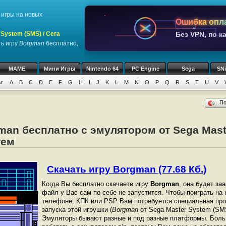
игры на новых
Ошибка опл
System (SMS) / Сега
Без VPN, по к
ь игру
Borgman
бесплатно,
MAME
Мини Игры
Nintendo 64
PC Engine
Sega
SN
ы:
A
B
C
D
E
F
G
H
I
J
K
L
M
N
O
P
Q
R
S
T
U
V
П
man бесплатно с эмулятором от Sega Mast
тем
Скачать игру Borgman (77.68 Кб.)
Когда Вы бесплатно скачаете игру
Borgman
, она будет за
файл у Вас сам по себе не запустится. Чтобы поиграть на
телефоне, КПК или PSP Вам потребуется специальная про
запуска этой игрушки (
Borgman
от Sega Master System (SMS
Эмуляторы бывают разные и под разные платформы. Боль