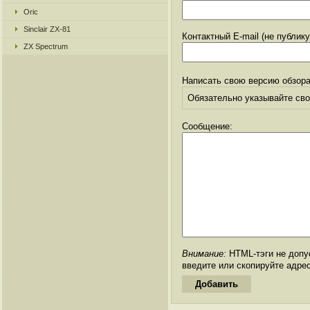
Oric
Sinclair ZX-81
Контактный E-mail (не публик
ZX Spectrum
Написать свою версию обзора
Обязательно указывайте свое
Сообщение:
Внимание:
HTML-тэги не допус
введите или скопируйте адре