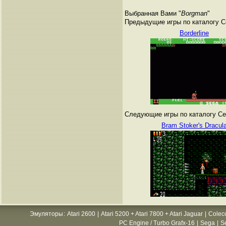
Выбранная Вами "
Borgman
"
Предыдущие игры по каталогу С
Borderline
Следующие игры по каталогу Се
Bram Stoker's Dracul
Эмуляторы
:
Atari 2600
|
Atari 5200 + Atari 7800 + Atari Jaguar
|
Colec
PC Engine / Turbo Grafx-16
|
Sega
|
S