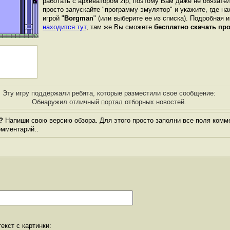
работать с архиватором zip, поэтому Вам даже не обязате
просто запускайте "программу-эмулятор" и укажите, где н
игрой "
Borgman
" (или выберите ее из списка). Подробная 
находится тут
, там же Вы сможете
бесплатно скачать пр
Эту игру поддержали ребята, которые разместили свое сообщение:
Обнаружил отличный
портал
отборных новостей.
?
Напиши свою версию обзора. Для этого просто заполни все поля комме
комментарий..
екст с картинки: