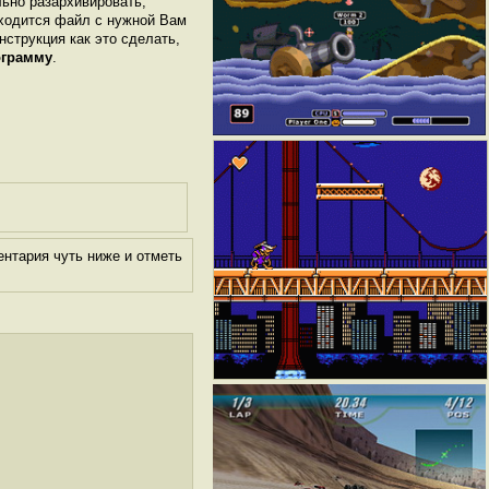
льно разархивировать,
аходится файл с нужной Вам
инструкция как это сделать,
ограмму
.
нтария чуть ниже и отметь