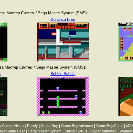
ега Мастер Систем / Sega Master System (SMS):
Bonanza Bros
га Мастер Систем / Sega Master System (SMS):
a
Bubble Bobble
o ColecoVision
|
Dendy
|
Game Boy
|
Game Boy Advance
|
Game Boy Color
|
MA
ega Game Gear
|
Sega Master System
|
Sinclair ZX-81
|
Super Nintendo
|
WonderS