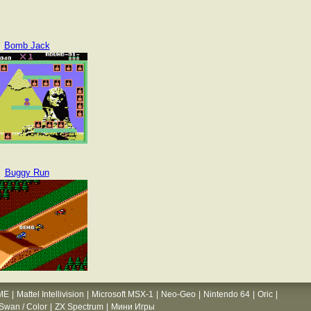
Bomb Jack
Buggy Run
ME
|
Mattel Intellivision
|
Microsoft MSX-1
|
Neo-Geo
|
Nintendo 64
|
Oric
|
wan / Color
|
ZX Spectrum
|
Мини Игры