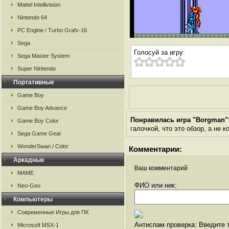
Mattel Intellivision
Nintendo 64
PC Engine / Turbo Grafx-16
Sega
Голосуй за игру:
Sega Master System
Super Nintendo
Портативные
Game Boy
Game Boy Advance
Понравилась игра "Borgman"
Game Boy Color
галочкой, что это обзор, а не 
Sega Game Gear
WonderSwan / Color
Комментарии:
Аркадные
Ваш комментарий
MAME
ФИО или ник:
Neo-Geo
Компьютеры
Современные Игры для ПК
Антиспам проверка: Введите т
Microsoft MSX-1