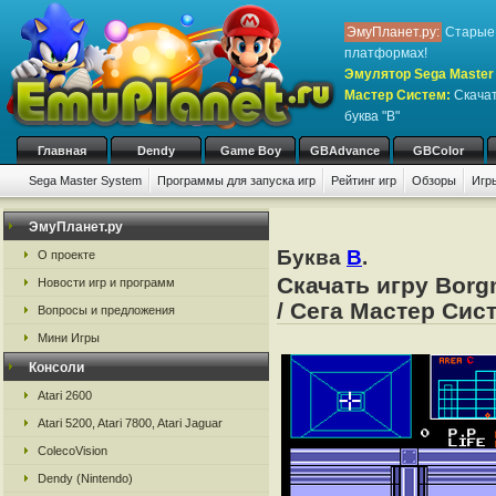
ЭмуПланет.ру:
Старые 
платформах!
Эмулятор Sega Master 
Мастер Систем
:
Скачат
буква "B"
Главная
Dendy
Game Boy
GBAdvance
GBColor
Sega Master System
Программы для запуска игр
Рейтинг игр
Обзоры
Игр
ЭмуПланет.ру
Буква
B
.
О проекте
Скачать игру Borg
Новости игр и программ
/ Сега Мастер Сис
Вопросы и предложения
Мини Игры
Консоли
Atari 2600
Atari 5200, Atari 7800, Atari Jaguar
ColecoVision
Dendy (Nintendo)