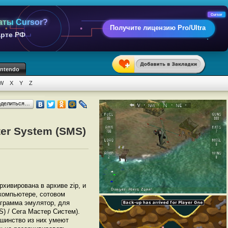
Cursor
аты Cursor?
Получите лицензию Pro/Ultra
арте РФ
intendo
W
X
Y
Z
оделиться…
er System (SMS)
архивирована в архиве zip, и
 компьютере, сотовом
грамма эмулятор, для
) / Сега Мастер Систем).
шинство из них умеют