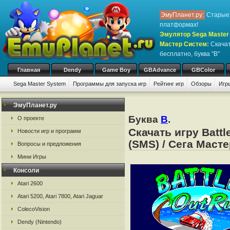
ЭмуПланет.ру:
Старые 
платформах!
Эмулятор Sega Master 
Мастер Систем
:
Скачат
бесплатно, буква "B"
Главная
Dendy
Game Boy
GBAdvance
GBColor
Sega Master System
Программы для запуска игр
Рейтинг игр
Обзоры
Игр
ЭмуПланет.ру
Буква
B
.
О проекте
Скачать игру Batt
Новости игр и программ
(SMS) / Сега Маст
Вопросы и предложения
Мини Игры
Консоли
Atari 2600
Atari 5200, Atari 7800, Atari Jaguar
ColecoVision
Dendy (Nintendo)