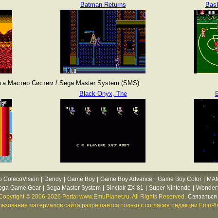
Batman Returns
Bask
га Мастер Систем / Sega Master System (SMS):
Black Onyx, The
B
o ColecoVision
|
Dendy
|
Game Boy
|
Game Boy Advance
|
Game Boy Color
|
MA
ega Game Gear
|
Sega Master System
|
Sinclair ZX-81
|
Super Nintendo
|
WonderS
Copyright © 2006-2026 Portal www.EmuPlanet.ru. All Rights Reserved.
Связаться 
ьзование материалов сайта разрешается только с согласия редакции EmuPla