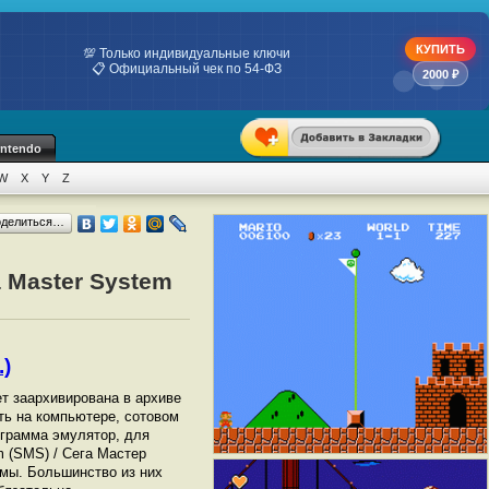
КУПИТЬ
💯 Только индивидуальные ключи
📋 Официальный чек по 54-ФЗ
2000 ₽
intendo
W
X
Y
Z
оделиться…
a Master System
.)
ет заархивирована в архиве
ать на компьютере, сотовом
грамма эмулятор, для
m (SMS) / Сега Мастер
мы. Большинство из них