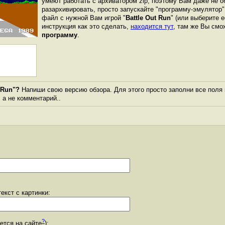
умеют работать с архиватором zip, поэтому Вам даже не о
разархивировать, просто запускайте "программу-эмулятор"
файл с нужной Вам игрой "
Battle Out Run
" (или выберите е
инструкция как это сделать,
находится тут
, там же Вы см
программу
.
 Run"?
Напиши свою версию обзора. Для этого просто заполни все поля 
, а не комментарий..
екст с картинки:
?
уется на сайте
):