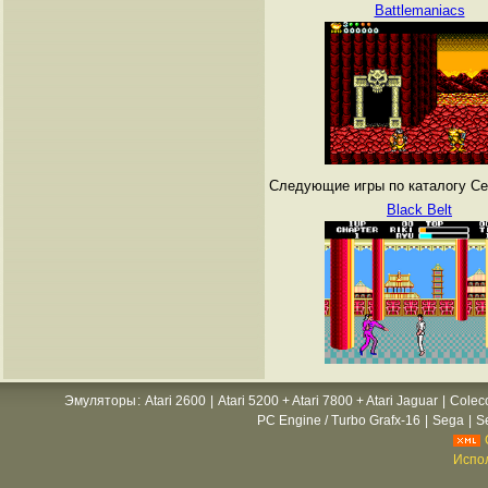
Battlemaniacs
Следующие игры по каталогу Се
Black Belt
Эмуляторы
:
Atari 2600
|
Atari 5200 + Atari 7800 + Atari Jaguar
|
Colec
PC Engine / Turbo Grafx-16
|
Sega
|
S
Испол