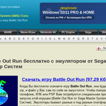
игры на новых
ЛИЦЕНЗИИ
Windows 10/11 PRO & HOME
System (SMS) / Сега
Оплата из РФ ✅ Активация без VPN
ь игру
Battle Out Run
MAME
Мини Игры
Nintendo 64
PC Engine
Sega
SN
ы:
A
B
C
D
E
F
G
H
I
J
K
L
M
N
O
P
Q
R
S
T
U
V
П
le Out Run бесплатно с эмулятором от Seg
ер Систем
Скачать игру Battle Out Run (97.29 Кб
Когда Вы бесплатно скачаете игру
Battle Out Run
, она буд
zip, и файл у Вас сам по себе не запустится. Чтобы поигр
телефоне, КПК или PSP Вам потребуется специальная про
запуска этой игрушки (
Battle Out Run
от Sega Master Syste
Систем). Эмуляторы бывают разные и под разные платфор