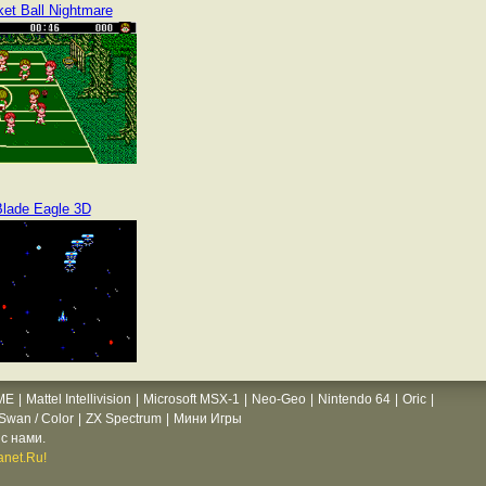
et Ball Nightmare
lade Eagle 3D
ME
|
Mattel Intellivision
|
Microsoft MSX-1
|
Neo-Geo
|
Nintendo 64
|
Oric
|
wan / Color
|
ZX Spectrum
|
Мини Игры
с нами.
net.Ru!