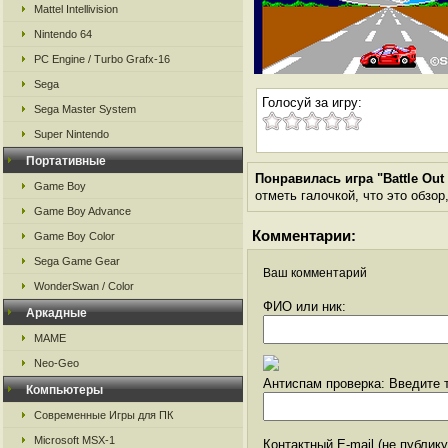
Mattel Intellivision
Nintendo 64
PC Engine / Turbo Grafx-16
Sega
Голосуй за игру:
Sega Master System
Super Nintendo
Портативные
Понравилась игра "Battle Out
Game Boy
отметь галочкой, что это обзор
Game Boy Advance
Комментарии:
Game Boy Color
Sega Game Gear
Ваш комментарий
WonderSwan / Color
ФИО или ник:
Аркадные
MAME
Neo-Geo
Антиспам проверка: Введите т
Компьютеры
Современные Игры для ПК
Microsoft MSX-1
Контактный E-mail (не публик