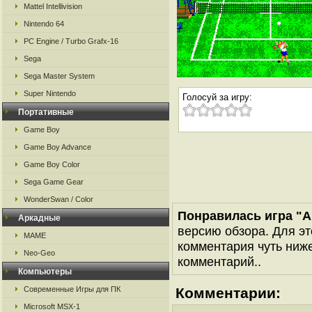
Mattel Intellivision
Nintendo 64
PC Engine / Turbo Grafx-16
Sega
Sega Master System
Super Nintendo
Голосуй за игру:
Портативные
Game Boy
Game Boy Advance
Game Boy Color
Sega Game Gear
WonderSwan / Color
Понравилась игра "An
Аркадные
версию обзора. Для эт
MAME
комментария чуть ниже 
Neo-Geo
комментарий..
Компьютеры
Современные Игры для ПК
Комментарии:
Microsoft MSX-1