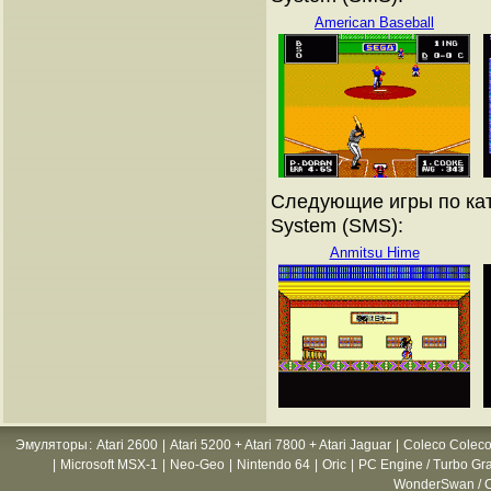
American Baseball
Следующие игры по кат
System (SMS):
Anmitsu Hime
Эмуляторы
:
Atari 2600
|
Atari 5200 + Atari 7800 + Atari Jaguar
|
Coleco Coleco
|
Microsoft MSX-1
|
Neo-Geo
|
Nintendo 64
|
Oric
|
PC Engine / Turbo Gr
WonderSwan / C