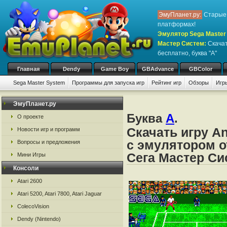
ЭмуПланет.ру:
Старые 
платформах!
Эмулятор Sega Master 
Мастер Систем
:
Скачат
бесплатно, буква "A"
Главная
Dendy
Game Boy
GBAdvance
GBColor
Sega Master System
Программы для запуска игр
Рейтинг игр
Обзоры
Игр
ЭмуПланет.ру
Буква
A
.
О проекте
Скачать игру An
Новости игр и программ
с эмулятором от
Вопросы и предложения
Сега Мастер Си
Мини Игры
Консоли
Atari 2600
Atari 5200, Atari 7800, Atari Jaguar
ColecoVision
Dendy (Nintendo)